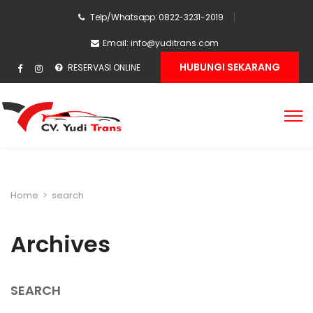
Telp/Whatsapp: 0822-3231-2019
Email:
info@yuditrans.com
HUBUNGI SEKARANG
RESERVASI ONLINE
Home
>
search
Archives
SEARCH