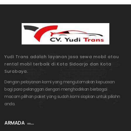
Yudi Trans adalah layanan jasa sewa mobil atau
rental mobl terbaik di Kota Sidoarjo dan Kota
Surabaya.
Dengan pelayanan kami yang mengutamakan kepuasan
bagi para pelanggan dengan menghadirkan berbagai
macam pilihan paket yang sudah kami siapkan untuk piliahn
anda.
ARMADA