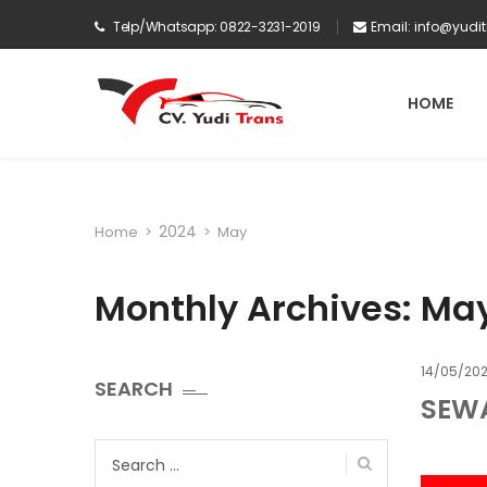
Telp/Whatsapp: 0822-3231-2019
Email:
info@yudi
HOME
2024
Home
>
>
May
Monthly Archives: Ma
14/05/20
SEARCH
SEW
Search
for: