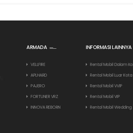
ARMADA
INFORMASI LAINNYA
VELLFIRE
Rental Mobil Dalam Ko
APLHARD
Rental Mobil Luar Kota
PAJERO
Rental Mobil VVIP
FORTUNER VRZ
Rental Mobil VIP
INNOVA REBORN
Rental Mobil Wedding