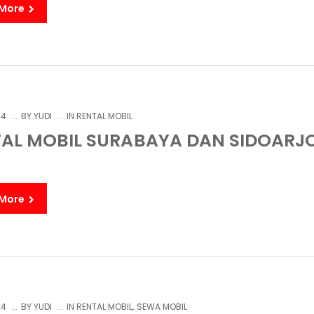
 More
24
BY
YUDI
IN
RENTAL MOBIL
AL MOBIL SURABAYA DAN SIDOARJ
 More
24
BY
YUDI
IN
RENTAL MOBIL
,
SEWA MOBIL