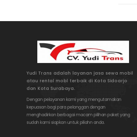
Yudi Trans adalah layanan jasa sewa mobil
atau rental mobl terbaik di Kota Sidoarjo
dan Kota Surabaya.
Dengan pelayanan kami yang mengutamakan
kepuasan bagi para pelanggan dengan
menghadirkan berbagai macam pilihan paket yang
sudah kami siapkan untuk piliahn anda.