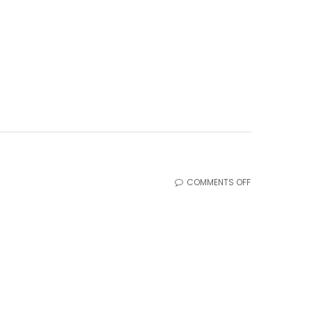
PERSEWAAN
MOBIL
ON
COMMENTS OFF
RENTAL
MOBIL
TERDEKAT