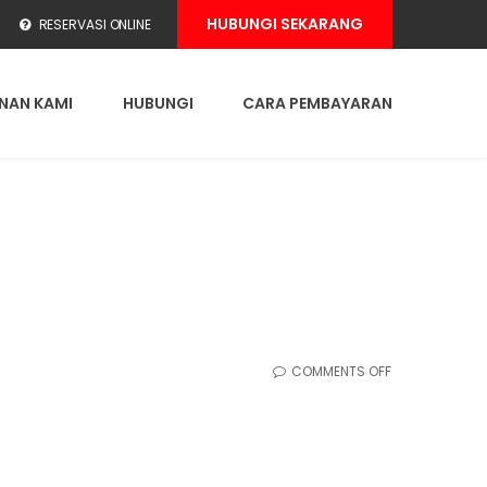
HUBUNGI SEKARANG
RESERVASI ONLINE
NAN KAMI
HUBUNGI
CARA PEMBAYARAN
ON
COMMENTS OFF
SEWA
MOBIL
SIDOARJO
DAN