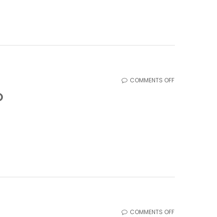
SURABAYA
ON
COMMENTS OFF
RENTAL
O
MOBIL
SURABAYA
DAN
SIDOARJO
ON
COMMENTS OFF