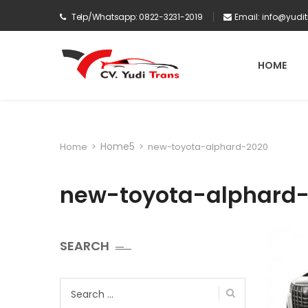
Telp/Whatsapp: 0822-3231-2019
Email:
info@yudi
HOME
Home5
Home
>
>
new-toyota-alphard-2020
new-toyota-alphard
SEARCH
Search
for: