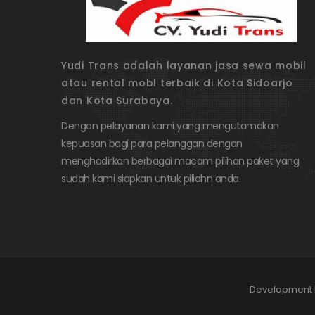
Yudi Trans adalah layanan jasa sewa mobil
atau rental mobl terbaik di Kota Sidoarjo
dan Kota Surabaya.
Dengan pelayanan kami yang mengutamakan
kepuasan bagi para pelanggan dengan
menghadirkan berbagai macam pilihan paket yang
sudah kami siapkan untuk piliahn anda.
Development 