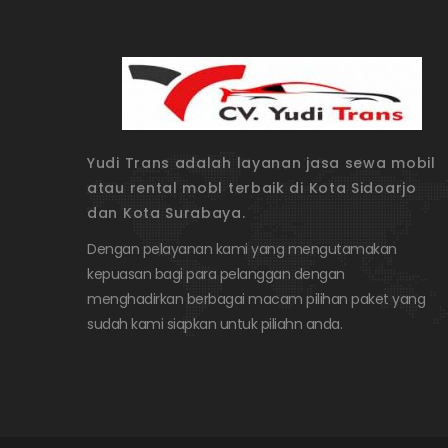
Yudi Trans adalah layanan jasa sewa mobil
atau rental mobl terbaik di Kota Sidoarjo
dan Kota Surabaya.
Dengan pelayanan kami yang mengutamakan
kepuasan bagi para pelanggan dengan
menghadirkan berbagai macam pilihan paket yang
sudah kami siapkan untuk piliahn anda.