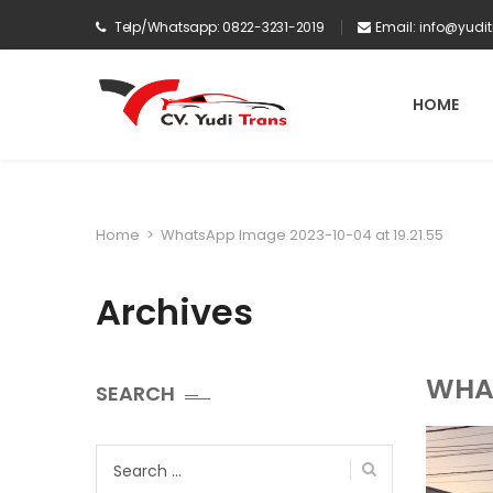
Telp/Whatsapp: 0822-3231-2019
Email:
info@yudi
HOME
Home
>
WhatsApp Image 2023-10-04 at 19.21.55
Archives
WHAT
SEARCH
Search
for: