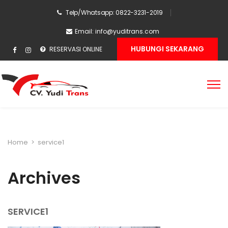
Telp/Whatsapp: 0822-3231-2019
Email:
info@yuditrans.com
HUBUNGI SEKARANG
RESERVASI ONLINE
Home
>
service1
Archives
SERVICE1