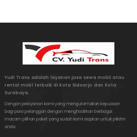
Yudi Trans adalah layanan jasa sewa mobil atau
rental mobl terbaik di Kota Sidoarjo dan Kota
Surabaya.
Dengan pelayanan kami yang mengutamakan kepuasan
bagi para pelanggan dengan menghadirkan berbagai
macam pilihan paket yang sudah kami siapkan untuk piliahn
anda.