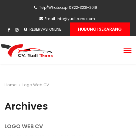
Telp/Whatsapp: 0822-3231-2019
Email:
info@yuditrans.com
HUBUNGI SEKARANG
RESERVASI ONLINE
Home
>
Logo Web CV
Archives
LOGO WEB CV