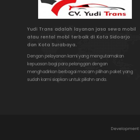
Yudi Trans adalah layanan jasa sewa mobil
atau rental mobl terbaik di Kota Sidoarjo
dan Kota Surabaya.
Dengan pelayanan kami yang mengutamakan
kepuasan bagi para pelanggan dengan
menghadirkan berbagai macam pilihan paket yang
sudah kami siapkan untuk piliahn anda.
Development 