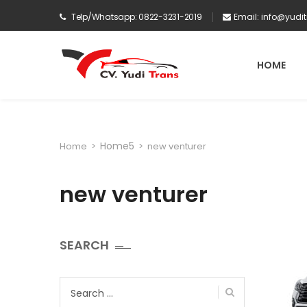
Telp/Whatsapp: 0822-3231-2019
Email:
info@yudi
HOME
Home5
Home
>
>
new venturer
new venturer
SEARCH
Search
for: