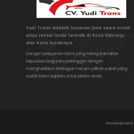
Yudi Trans adalah layanan jasa sewa mobil
atau rental mobl terbaik di Kota Sidoarjo
dan Kota Surabaya.
Dengan pelayanan kami yang mengutamakan
kepuasan bagi para pelanggan dengan
menghadirkan berbagai macam pilihan paket yang
sudah kami siapkan untuk piliahn anda.
Development 