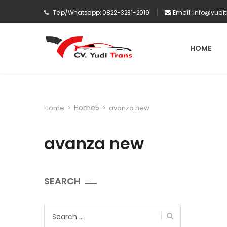
Telp/Whatsapp: 0822-3231-2019
Email:
info@yudi
HOME
Home5
Home
>
>
avanza new
avanza new
SEARCH
Search
for: