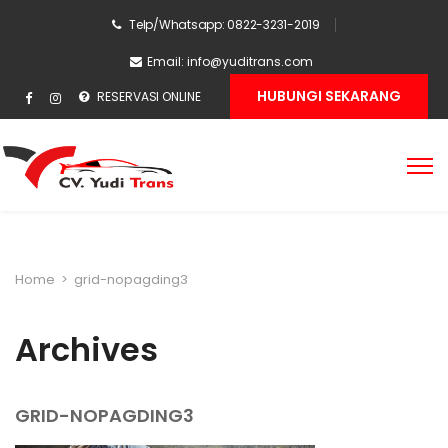
Telp/Whatsapp: 0822-3231-2019
Email:
info@yuditrans.com
HUBUNGI SEKARANG
RESERVASI ONLINE
Home
>
grid-nopagding3
Archives
GRID-NOPAGDING3