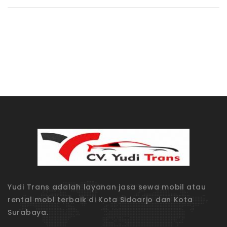
Yudi Trans adalah layanan jasa sewa mobil atau
rental mobl terbaik di Kota Sidoarjo dan Kota
Surabaya.