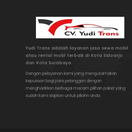
Yudi Trans adalah layanan jasa sewa mobil
atau rental mobl terbaik di Kota Sidoarjo
dan Kota Surabaya.
Dengan pelayanan kami yang mengutamakan
kepuasan bagi para pelanggan dengan
menghadirkan berbagai macam pilihan paket yang
sudah kami siapkan untuk piliahn anda.