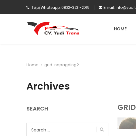
Telp/Whatsapp: 0822-3231-2019
Email:
info@yudi
HOME
Home
>
grid-nopagding2
Archives
GRI
SEARCH
Search
for: