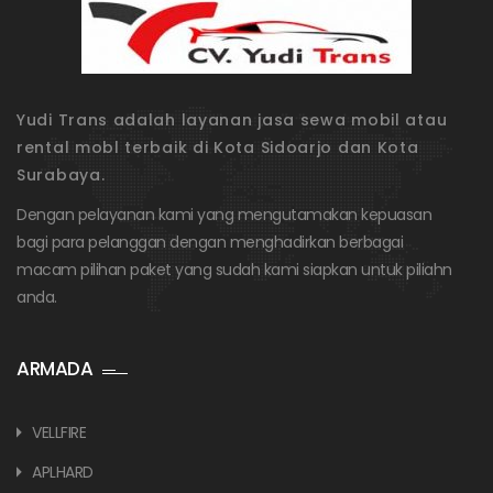
Yudi Trans adalah layanan jasa sewa mobil atau
rental mobl terbaik di Kota Sidoarjo dan Kota
Surabaya.
Dengan pelayanan kami yang mengutamakan kepuasan
bagi para pelanggan dengan menghadirkan berbagai
macam pilihan paket yang sudah kami siapkan untuk piliahn
anda.
ARMADA
VELLFIRE
APLHARD