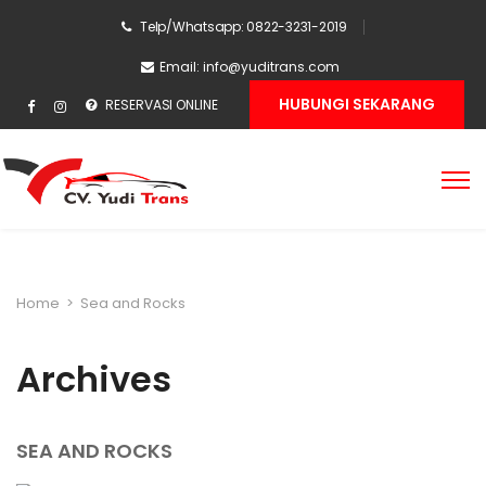
Telp/Whatsapp: 0822-3231-2019
Email:
info@yuditrans.com
HUBUNGI SEKARANG
RESERVASI ONLINE
Home
>
Sea and Rocks
Archives
SEA AND ROCKS