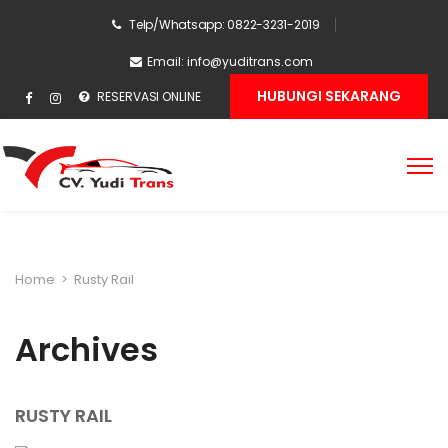
Telp/Whatsapp: 0822-3231-2019
Email:
info@yuditrans.com
HUBUNGI SEKARANG
RESERVASI ONLINE
Home
>
Rusty Rail
Archives
RUSTY RAIL