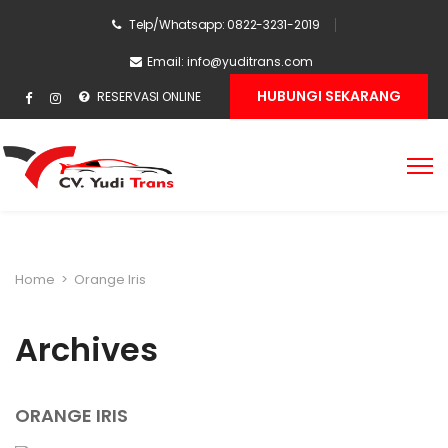
Telp/Whatsapp: 0822-3231-2019
Email:
info@yuditrans.com
HUBUNGI SEKARANG
RESERVASI ONLINE
Home
>
Orange Iris
Archives
ORANGE IRIS