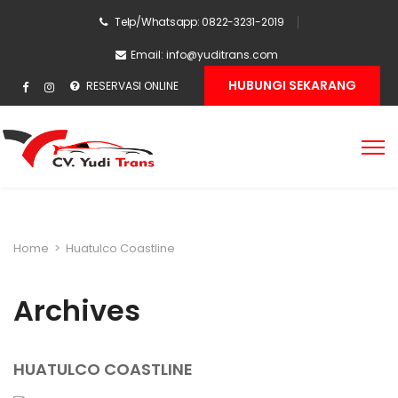
Telp/Whatsapp: 0822-3231-2019
Email:
info@yuditrans.com
HUBUNGI SEKARANG
RESERVASI ONLINE
Home
>
Huatulco Coastline
Archives
HUATULCO COASTLINE