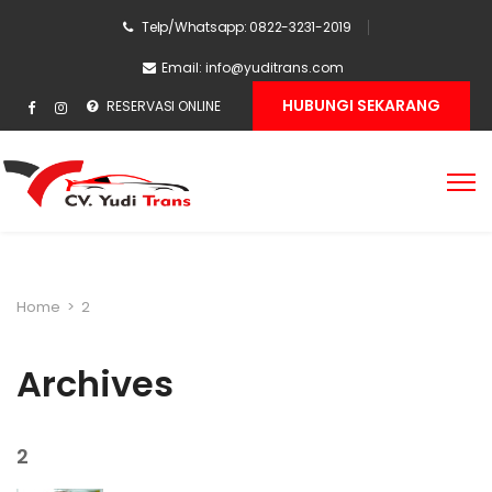
Telp/Whatsapp: 0822-3231-2019
Email:
info@yuditrans.com
HUBUNGI SEKARANG
RESERVASI ONLINE
Home
>
2
Archives
2