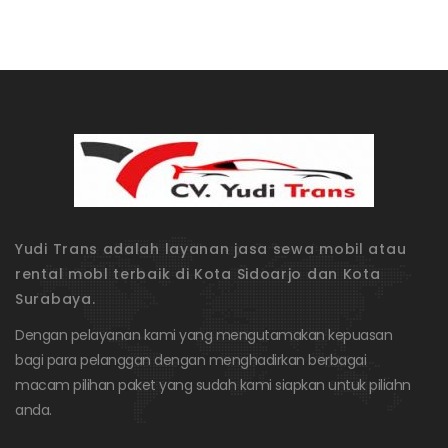
Yudi Trans adalah layanan jasa sewa mobil atau
rental mobl terbaik di Kota Sidoarjo dan Kota
Surabaya.
Dengan pelayanan kami yang mengutamakan kepuasan
bagi para pelanggan dengan menghadirkan berbagai
macam pilihan paket yang sudah kami siapkan untuk piliahn
anda.