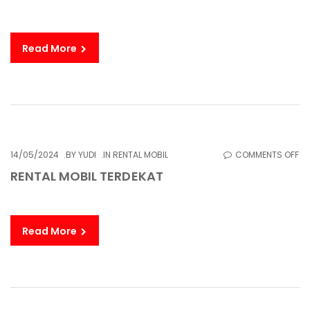
MO
SI
DA
Read More
SU
O
14/05/2024
BY
YUDI
IN
RENTAL MOBIL
COMMENTS OFF
RE
RENTAL MOBIL TERDEKAT
MO
TE
Read More