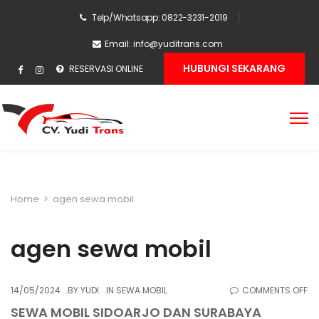
Telp/Whatsapp: 0822-3231-2019
Email:
info@yuditrans.com
HUBUNGI SEKARANG
RESERVASI ONLINE
Home
>
agen sewa mobil
agen sewa mobil
O
14/05/2024
BY
YUDI
IN
SEWA MOBIL
COMMENTS OFF
S
SEWA MOBIL SIDOARJO DAN SURABAYA