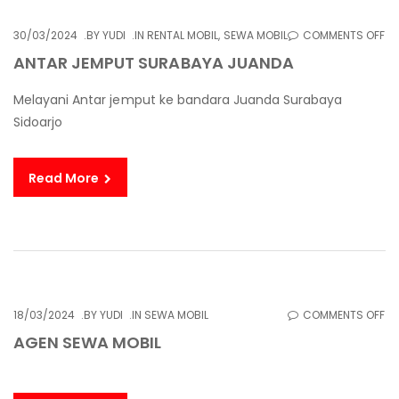
O
30/03/2024
BY
YUDI
IN
RENTAL MOBIL
,
SEWA MOBIL
COMMENTS OFF
AN
ANTAR JEMPUT SURABAYA JUANDA
JE
Melayani Antar jemput ke bandara Juanda Surabaya
SU
Sidoarjo
JU
Read More
O
18/03/2024
BY
YUDI
IN
SEWA MOBIL
COMMENTS OFF
AG
AGEN SEWA MOBIL
S
MO