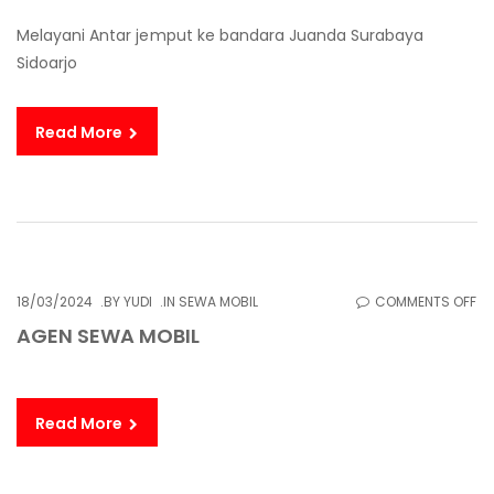
JE
Melayani Antar jemput ke bandara Juanda Surabaya
SU
Sidoarjo
JU
Read More
O
18/03/2024
BY
YUDI
IN
SEWA MOBIL
COMMENTS OFF
AG
AGEN SEWA MOBIL
S
MO
Read More