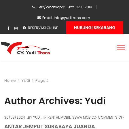
Telp/Whatsapp: 0822-3231-2019
Email:
info@yuditrans.com
HUBUNGI SEKARANG
RESERVASI ONLINE
Yudi
Home
>
>
Page 2
Author Archives: Yudi
O
30/03/2024
BY
YUDI
IN
RENTAL MOBIL
,
SEWA MOBIL
COMMENTS OFF
AN
ANTAR JEMPUT SURABAYA JUANDA