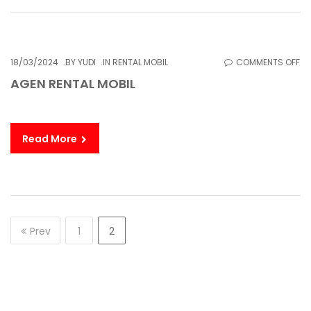
O
18/03/2024
BY
YUDI
IN
RENTAL MOBIL
COMMENTS OFF
AG
AGEN RENTAL MOBIL
RE
MO
Read More
Prev
1
2