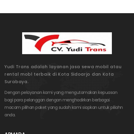
Yudi Trans adalah layanan jasa sewa mobil atau
rental mobl terbaik di Kota Sidoarjo dan Kota
Surabaya.
Dengan pelayanan kami yang mengutamakan kepuasan
bagi para pelanggan dengan menghadirkan berbagai
macam pilihan paket yang sudah kami siapkan untuk piliahn
anda.