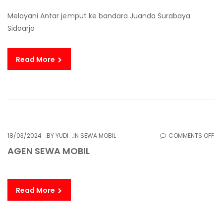
JE
Melayani Antar jemput ke bandara Juanda Surabaya
SU
Sidoarjo
JU
Read More
O
18/03/2024
BY
YUDI
IN
SEWA MOBIL
COMMENTS OFF
AG
AGEN SEWA MOBIL
S
MO
Read More