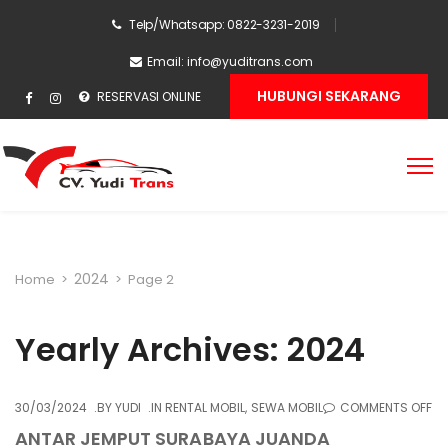
Telp/Whatsapp: 0822-3231-2019
Email:
info@yuditrans.com
HUBUNGI SEKARANG
RESERVASI ONLINE
2024
Home
>
>
Page 2
Yearly Archives: 2024
O
30/03/2024
BY
YUDI
IN
RENTAL MOBIL
,
SEWA MOBIL
COMMENTS OFF
AN
ANTAR JEMPUT SURABAYA JUANDA