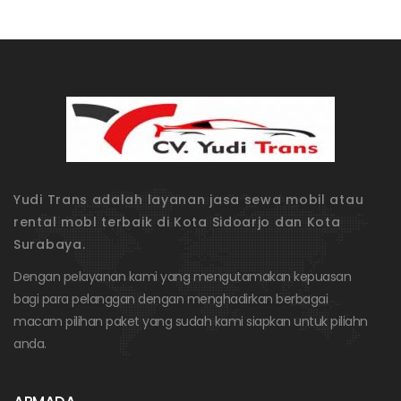
Yudi Trans adalah layanan jasa sewa mobil atau
rental mobl terbaik di Kota Sidoarjo dan Kota
Surabaya.
Dengan pelayanan kami yang mengutamakan kepuasan
bagi para pelanggan dengan menghadirkan berbagai
macam pilihan paket yang sudah kami siapkan untuk piliahn
anda.