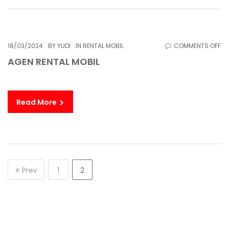
O
18/03/2024
BY
YUDI
IN
RENTAL MOBIL
COMMENTS OFF
AG
AGEN RENTAL MOBIL
RE
MO
Read More
Prev
1
2