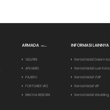
ARMADA
INFORMASI LAINNYA
VELLFIRE
Rental Mobil Dalam Ko
APLHARD
Rental Mobil Luar Kota
PAJERO
Rental Mobil VVIP
FORTUNER VRZ
Rental Mobil VIP
INNOVA REBORN
Rental Mobil Wedding