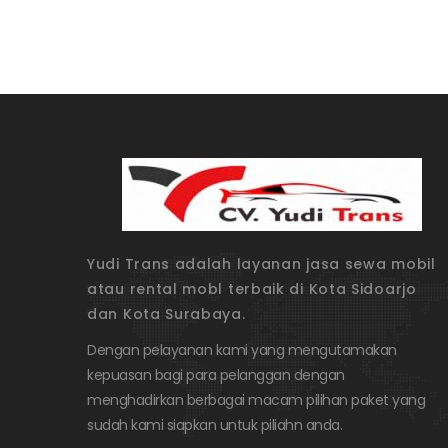
Yudi Trans adalah layanan jasa sewa mobil
atau rental mobl terbaik di Kota Sidoarjo
dan Kota Surabaya.
Dengan pelayanan kami yang mengutamakan
kepuasan bagi para pelanggan dengan
menghadirkan berbagai macam pilihan paket yang
sudah kami siapkan untuk piliahn anda.