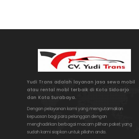
Yudi Trans adalah layanan jasa sewa mobil
atau rental mobl terbaik di Kota Sidoarjo
dan Kota Surabaya.
Dengan pelayanan kami yang mengutamakan
kepuasan bagi para pelanggan dengan
menghadirkan berbagai macam pilihan paket yang
sudah kami siapkan untuk piliahn anda.