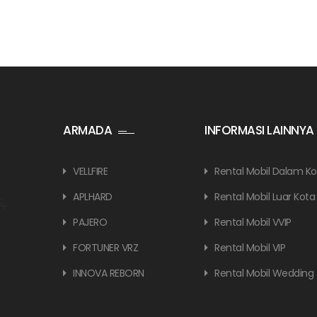
ARMADA
INFORMASI LAINNYA
VELLFIRE
Rental Mobil Dalam Ko
APLHARD
Rental Mobil Luar Kota
PAJERO
Rental Mobil VVIP
FORTUNER VRZ
Rental Mobil VIP
INNOVA REBORN
Rental Mobil Wedding